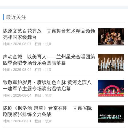
最近关注
陇原文艺百花齐放 甘肃舞台艺术精品频频
亮相国家级舞台
时间：2026-08-07
栏目：
甘肃
声动金城 以美育人——兰州星光合唱团第
四季合唱专场音乐会圆满落幕
时间：2026-08-04
栏目：
甘肃
致敬军旅岁月・赓续红色血脉 黄河之滨八
一建军节主题专场演出温情启幕
时间：2026-08-04
栏目：
甘肃
陇剧《枫洛池·辨草》晋京在即 甘肃省陇
剧院紧张排练全力备战
时间：2026-08-01
栏目：
甘肃