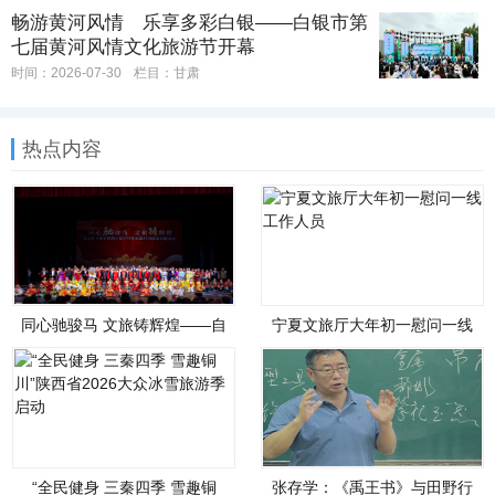
畅游黄河风情 乐享多彩白银——白银市第
七届黄河风情文化旅游节开幕
时间：2026-07-30
栏目：
甘肃
热点内容
同心驰骏马 文旅铸辉煌——自
宁夏文旅厅大年初一慰问一线
治区文化和旅游厅举办铸牢中
工作人员
华民族共同体意识联谊会
“全民健身 三秦四季 雪趣铜
张存学：《禹王书》与田野行