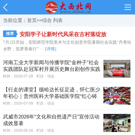
当前位置：
首页
>>
综合
列表
推荐
安阳学子让新时代风采在古村落绽放
7月2日开始，安阳师范学院美术与文化创意学院暑期社会实践“丹青绘
乡野，筑梦青春行”···
[详情]
河南工业大学新闻与传播学院“金种子”社会
实践团队赴冠军村开展历史舞台剧创作实践
时间：2026-07-28
栏目：
综合
【行走的课堂】循哈达长征足迹，怀仁医少
年初心｜贵州医科大学基础医学院“红心铸
魂，定向护康”服务队三下乡社会实践纪实
时间：2026-07-09
栏目：
综合
武威市2026年“文化和自然遗产日”宣传活动
成效显著
时间：2026-06-16
栏目：
综合