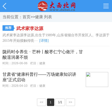
当前位置：
首页
>>
健康
列表
推荐
武术家李达源
武术家李达源李达源,出生于1989年,山东省烟台市开发区人。李达源于
2015年开始接触传统···
[详情]
陇药时令养生 · 芒种丨酸枣仁宁心敛汗，甘
酸濡润暑不烦
时间：2026-06-06
栏目：
健康
甘肃省“健康科普行——万场健康知识讲
座”正式启动
时间：2026-04-10
栏目：
健康
<<
1
1/1
>>