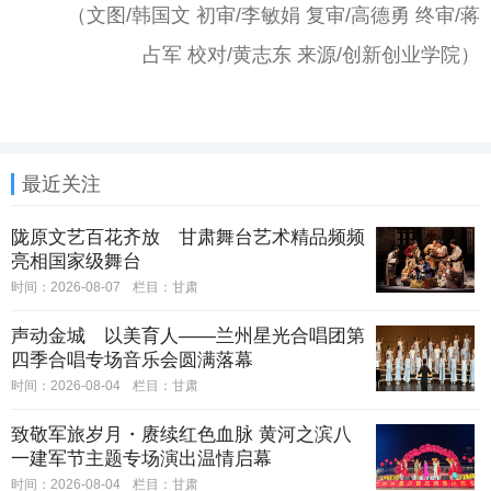
（文图/韩国文 初审/李敏娟 复审/高德勇 终审/蒋
占军 校对/黄志东 来源/创新创业学院）
最近关注
陇原文艺百花齐放 甘肃舞台艺术精品频频
亮相国家级舞台
时间：2026-08-07
栏目：
甘肃
声动金城 以美育人——兰州星光合唱团第
四季合唱专场音乐会圆满落幕
时间：2026-08-04
栏目：
甘肃
致敬军旅岁月・赓续红色血脉 黄河之滨八
一建军节主题专场演出温情启幕
时间：2026-08-04
栏目：
甘肃