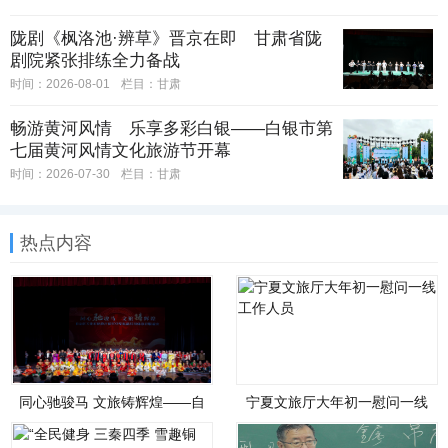
陇剧《枫洛池·辨草》晋京在即 甘肃省陇
剧院紧张排练全力备战
时间：2026-08-01
栏目：
甘肃
畅游黄河风情 乐享多彩白银——白银市第
七届黄河风情文化旅游节开幕
时间：2026-07-30
栏目：
甘肃
热点内容
同心驰骏马 文旅铸辉煌——自
宁夏文旅厅大年初一慰问一线
治区文化和旅游厅举办铸牢中
工作人员
华民族共同体意识联谊会