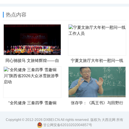
热点内容
同心驰骏马 文旅铸辉煌——自
宁夏文旅厅大年初一慰问一线
治区文化和旅游厅举办铸牢中
工作人员
华民族共同体意识联谊会
“全民健身 三秦四季 雪趣铜
张存学：《禹王书》与田野行
川”陕西省2026大众冰雪旅游季
走
启动
Copyright © 2012-2026 DXBEI.CN All rights reserved. 版权为 大西北网 所有
甘公网安备62010202004857号