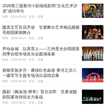
2026第三届黄河小剧场戏剧周“文化艺术沙
龙”成功举办
时间：2026-08-10
栏目：
甘肃
陇原文艺百花齐放 甘肃舞台艺术精品频频
亮相国家级舞台
时间：2026-08-07
栏目：
甘肃
声动金城 以美育人——兰州星光合唱团第
四季合唱专场音乐会圆满落幕
时间：2026-08-04
栏目：
甘肃
致敬军旅岁月・赓续红色血脉 黄河之滨八
一建军节主题专场演出温情启幕
时间：2026-08-04
栏目：
甘肃
陇剧《枫洛池·辨草》晋京在即 甘肃省陇
剧院紧张排练全力备战
时间：2026-08-01
栏目：
甘肃