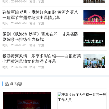
时间：2026-08-04
栏目：
甘肃
致敬军旅岁月・赓续红色血脉 黄河之滨八
一建军节主题专场演出温情启幕
时间：2026-08-04
栏目：
甘肃
陇剧《枫洛池·辨草》晋京在即 甘肃省陇
剧院紧张排练全力备战
时间：2026-08-01
栏目：
甘肃
畅游黄河风情 乐享多彩白银——白银市第
七届黄河风情文化旅游节开幕
时间：2026-07-30
栏目：
甘肃
热点内容