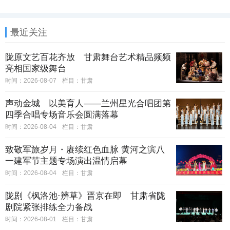
最近关注
陇原文艺百花齐放 甘肃舞台艺术精品频频
亮相国家级舞台
时间：2026-08-07
栏目：
甘肃
声动金城 以美育人——兰州星光合唱团第
四季合唱专场音乐会圆满落幕
时间：2026-08-04
栏目：
甘肃
致敬军旅岁月・赓续红色血脉 黄河之滨八
一建军节主题专场演出温情启幕
时间：2026-08-04
栏目：
甘肃
陇剧《枫洛池·辨草》晋京在即 甘肃省陇
剧院紧张排练全力备战
时间：2026-08-01
栏目：
甘肃