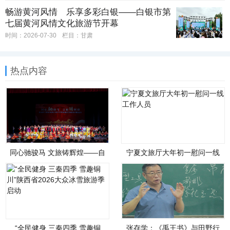
畅游黄河风情 乐享多彩白银——白银市第
七届黄河风情文化旅游节开幕
时间：2026-07-30
栏目：
甘肃
热点内容
同心驰骏马 文旅铸辉煌——自
宁夏文旅厅大年初一慰问一线
治区文化和旅游厅举办铸牢中
工作人员
华民族共同体意识联谊会
“全民健身 三秦四季 雪趣铜
张存学：《禹王书》与田野行