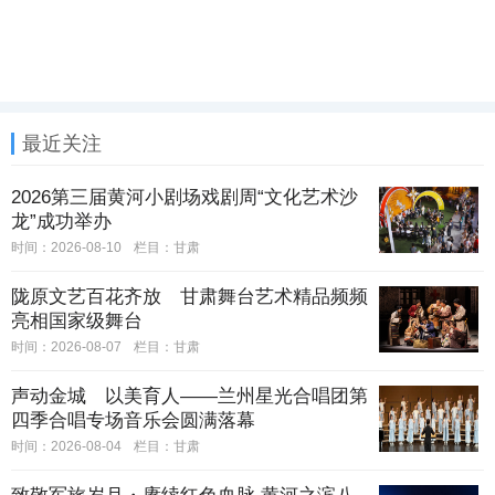
最近关注
2026第三届黄河小剧场戏剧周“文化艺术沙
龙”成功举办
时间：2026-08-10
栏目：
甘肃
陇原文艺百花齐放 甘肃舞台艺术精品频频
亮相国家级舞台
时间：2026-08-07
栏目：
甘肃
声动金城 以美育人——兰州星光合唱团第
四季合唱专场音乐会圆满落幕
时间：2026-08-04
栏目：
甘肃