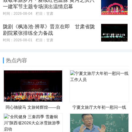
致敬军旅岁月・赓续红色血脉 黄河之滨八
一建军节主题专场演出温情启幕
时间：2026-08-04
栏目：
甘肃
陇剧《枫洛池·辨草》晋京在即 甘肃省陇
剧院紧张排练全力备战
时间：2026-08-01
栏目：
甘肃
热点内容
同心驰骏马 文旅铸辉煌——自
宁夏文旅厅大年初一慰问一线
治区文化和旅游厅举办铸牢中
工作人员
华民族共同体意识联谊会