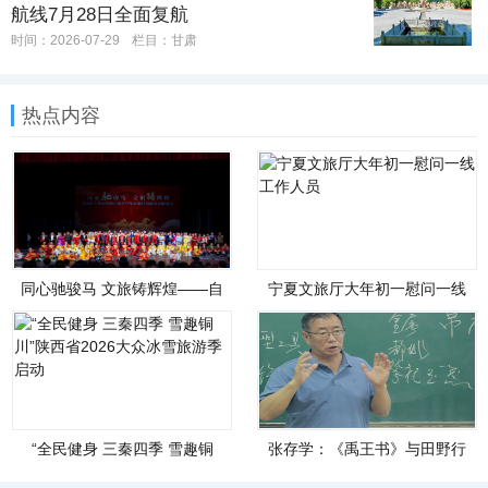
航线7月28日全面复航
时间：2026-07-29
栏目：
甘肃
热点内容
同心驰骏马 文旅铸辉煌——自
宁夏文旅厅大年初一慰问一线
治区文化和旅游厅举办铸牢中
工作人员
华民族共同体意识联谊会
“全民健身 三秦四季 雪趣铜
张存学：《禹王书》与田野行
川”陕西省2026大众冰雪旅游季
走