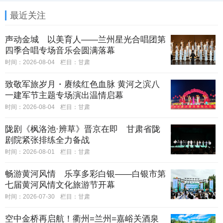
最近关注
声动金城 以美育人——兰州星光合唱团第
四季合唱专场音乐会圆满落幕
时间：2026-08-04
栏目：
甘肃
致敬军旅岁月・赓续红色血脉 黄河之滨八
一建军节主题专场演出温情启幕
时间：2026-08-04
栏目：
甘肃
陇剧《枫洛池·辨草》晋京在即 甘肃省陇
剧院紧张排练全力备战
时间：2026-08-01
栏目：
甘肃
畅游黄河风情 乐享多彩白银——白银市第
七届黄河风情文化旅游节开幕
时间：2026-07-30
栏目：
甘肃
空中金桥再启航！衢州=兰州=嘉峪关酒泉