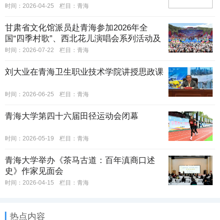
时间：2026-04-25
栏目：
青海
甘肃省文化馆派员赴青海参加2026年全
国“四季村歌”、西北花儿演唱会系列活动及
沿黄九省区群众美术作品展
时间：2026-07-22
栏目：
青海
刘大业在青海卫生职业技术学院讲授思政课
时间：2026-06-25
栏目：
青海
青海大学第四十六届田径运动会闭幕
时间：2026-05-19
栏目：
青海
青海大学举办《茶马古道：百年滇商口述
史》作家见面会
时间：2026-04-15
栏目：
青海
热点内容