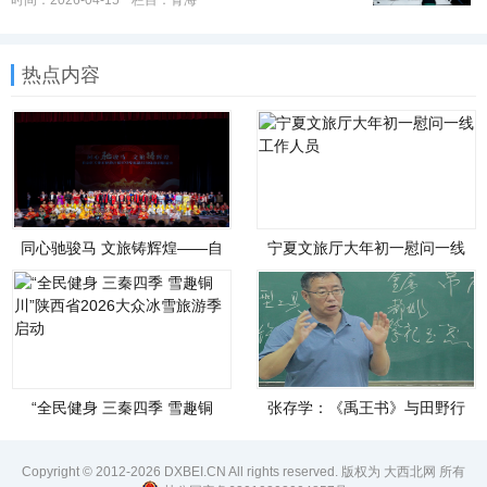
时间：2026-04-15
栏目：
青海
热点内容
同心驰骏马 文旅铸辉煌——自
宁夏文旅厅大年初一慰问一线
治区文化和旅游厅举办铸牢中
工作人员
华民族共同体意识联谊会
“全民健身 三秦四季 雪趣铜
张存学：《禹王书》与田野行
川”陕西省2026大众冰雪旅游季
走
启动
Copyright © 2012-2026 DXBEI.CN All rights reserved. 版权为 大西北网 所有