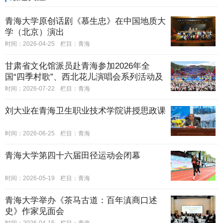
青海大学原创话剧《慕生忠》在中国地质大
学（北京）演出
时间：2026-04-25
栏目：
青海
甘肃省文化馆派员赴青海参加2026年全
国“四季村歌”、西北花儿演唱会系列活动及
沿黄九省区群众美术作品展
时间：2026-07-22
栏目：
青海
刘大业在青海卫生职业技术学院讲授思政课
时间：2026-06-25
栏目：
青海
青海大学第四十六届田径运动会闭幕
时间：2026-05-19
栏目：
青海
青海大学举办《茶马古道：百年滇商口述
史》作家见面会