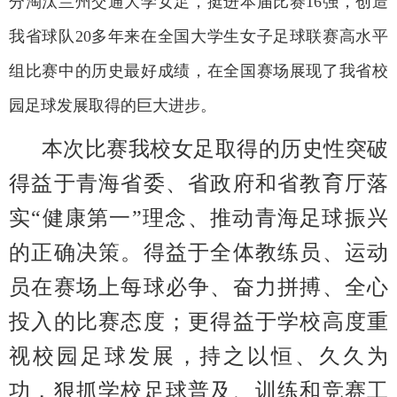
分淘汰兰州交通大学女足，挺进本届比赛16强，创造
我省球队20多年来在全国大学生女子足球联赛高水平
组比赛中的历史最好成绩，在全国赛场展现了我省校
园足球发展取得的巨大进步。
本次比赛我校女足取得的历史性突破
得益于青海省委、省政府和省教育厅落
实“健康第一”理念、推动青海足球振兴
的正确决策。得益于
全体教练员、运动
员在赛场上每球必争、奋力拼搏、全心
投入的比赛态度；更得益于学校高度重
视校园足球发展，持之以恒、久久为
功，狠抓学校足球普及、训练和竞赛工