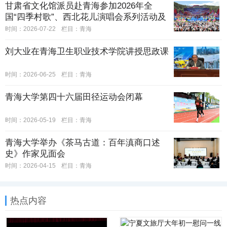
甘肃省文化馆派员赴青海参加2026年全
国“四季村歌”、西北花儿演唱会系列活动及
沿黄九省区群众美术作品展
时间：2026-07-22
栏目：
青海
刘大业在青海卫生职业技术学院讲授思政课
时间：2026-06-25
栏目：
青海
青海大学第四十六届田径运动会闭幕
时间：2026-05-19
栏目：
青海
青海大学举办《茶马古道：百年滇商口述
史》作家见面会
时间：2026-04-15
栏目：
青海
热点内容