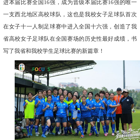
进本届比赛全国16强，成为晋级本届比赛16强的唯一
一支西北地区高校球队，这也是我校女子足球队首次
在女子十一人制足球赛中进入全国十六强，创造了我
省高校女子足球队在全国赛场的历史性最好成绩，书
写了我省和我校学生足球比赛的新篇章！