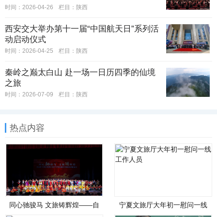
时间：2026-04-26
栏目：
陕西
西安交大举办第十一届“中国航天日”系列活
动启动仪式
时间：2026-04-25
栏目：
陕西
秦岭之巅太白山 赴一场一日历四季的仙境
之旅
时间：2026-07-09
栏目：
陕西
热点内容
同心驰骏马 文旅铸辉煌——自
宁夏文旅厅大年初一慰问一线
治区文化和旅游厅举办铸牢中
工作人员