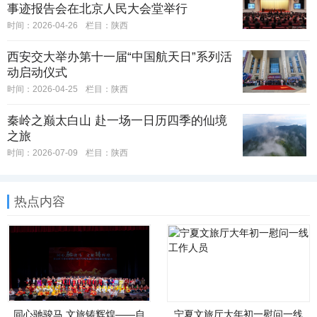
事迹报告会在北京人民大会堂举行
时间：2026-04-26
栏目：
陕西
西安交大举办第十一届“中国航天日”系列活
动启动仪式
时间：2026-04-25
栏目：
陕西
秦岭之巅太白山 赴一场一日历四季的仙境
之旅
时间：2026-07-09
栏目：
陕西
热点内容
同心驰骏马 文旅铸辉煌——自
宁夏文旅厅大年初一慰问一线