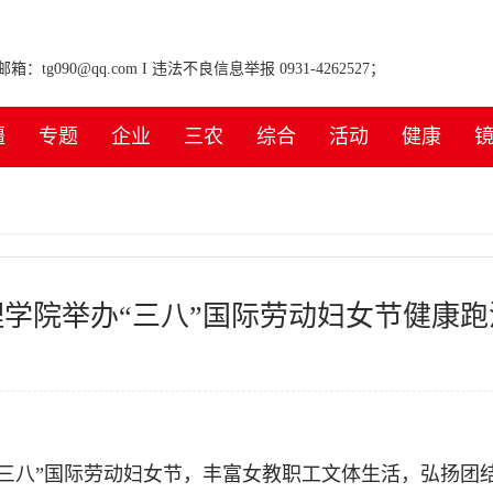
tg090@qq.com I 违法不良信息举报 0931-4262527；
疆
专题
企业
三农
综合
活动
健康
理学院举办“三八”国际劳动妇女节健康跑
“三八”国际劳动妇女节，丰富女教职工文体生活，弘扬团