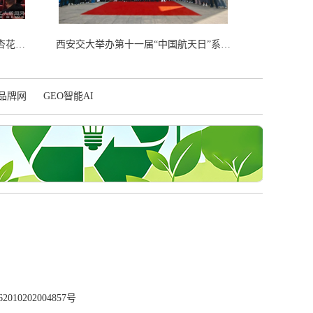
西工大1991级校友、“时代楷模”单杏花先进事迹报告会在北京人民大会堂举行
西安交大举办第十一届“中国航天日”系列活动启动仪式
品牌网
GEO智能AI
10202004857号