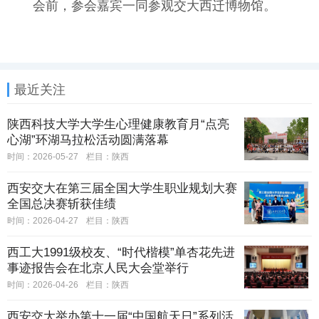
会前，参会嘉宾一同参观交大西迁博物馆。
最近关注
陕西科技大学大学生心理健康教育月“点亮
心湖”环湖马拉松活动圆满落幕
时间：2026-05-27
栏目：
陕西
西安交大在第三届全国大学生职业规划大赛
全国总决赛斩获佳绩
时间：2026-04-27
栏目：
陕西
西工大1991级校友、“时代楷模”单杏花先进
事迹报告会在北京人民大会堂举行
时间：2026-04-26
栏目：
陕西
西安交大举办第十一届“中国航天日”系列活