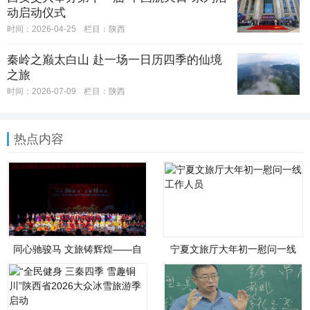
动启动仪式
时间：2026-04-25
栏目：
陕西
秦岭之巅太白山 赴一场一日历四季的仙境
之旅
时间：2026-07-09
栏目：
陕西
热点内容
同心驰骏马 文旅铸辉煌——自
宁夏文旅厅大年初一慰问一线
治区文化和旅游厅举办铸牢中
工作人员
华民族共同体意识联谊会