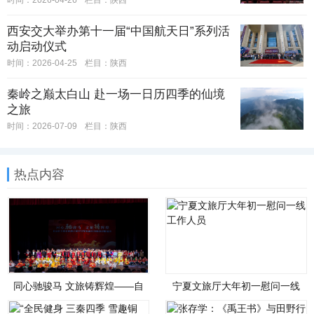
时间：2026-04-26
栏目：
陕西
西安交大举办第十一届“中国航天日”系列活
动启动仪式
时间：2026-04-25
栏目：
陕西
秦岭之巅太白山 赴一场一日历四季的仙境
之旅
时间：2026-07-09
栏目：
陕西
热点内容
同心驰骏马 文旅铸辉煌——自
宁夏文旅厅大年初一慰问一线
治区文化和旅游厅举办铸牢中
工作人员
华民族共同体意识联谊会