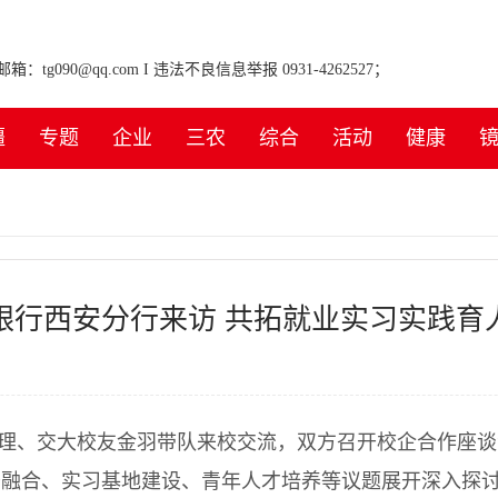
tg090@qq.com I 违法不良信息举报 0931-4262527；
疆
专题
企业
三农
综合
活动
健康
银行西安分行来访 共拓就业实习实践育
理、交大校友金羽带队来校交流，双方召开校企合作座谈
务融合、实习基地建设、青年人才培养等议题展开深入探