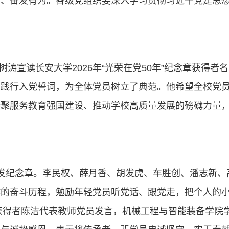
命、奋发有为。各级党组织要深入学习贯彻习近平党建思
涛宣读长安大学2026年“光荣在党50年”纪念章获得
和践行入党誓词，为全体党员树立了典范。他希望全校党
凝聚服务教育强国建设、推动学校高质量发展的磅礴力量
颁发纪念章。李民权、薛月香、胡发虎、车胜创、潘志新、高
作的奋斗历程，勉励年轻党员听党话、跟党走，把个人的
锋获得者陈洁代表教师党员发言，机械工程与智能装备学院