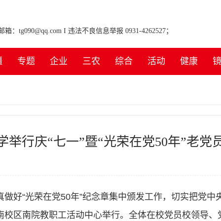
tg090@qq.com I 违法不良信息举报 0931-4262527；
疆
专题
企业
三农
综合
活动
健康
学举行庆“七一”暨“光荣在党50年”老党
真做好“光荣在党50年”纪念章集中颁发工作，切实把党中
会在南校区南院教职工活动中心举行。全体在校党员校领导、