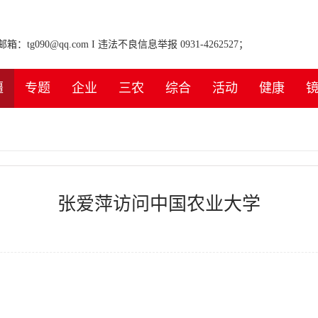
tg090@qq.com I 违法不良信息举报 0931-4262527；
疆
专题
企业
三农
综合
活动
健康
张爱萍访问中国农业大学