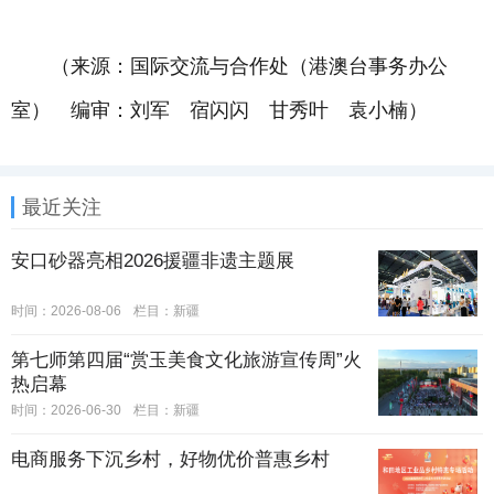
（来源：国际交流与合作处（港澳台事务办公
室） 编审：刘军 宿闪闪 甘秀叶 袁小楠）
最近关注
安口砂器亮相2026援疆非遗主题展
时间：2026-08-06
栏目：
新疆
第七师第四届“赏玉美食文化旅游宣传周”火
热启幕
时间：2026-06-30
栏目：
新疆
电商服务下沉乡村，好物优价普惠乡村