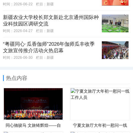
时间：2026-06-22
栏目：
新疆
新疆农业大学校长郑文新赴北京通州国际种
业科技园区调研交流
时间：2026-04-27
栏目：
新疆
“粤疆同心·瓜香伽师”2026年伽师瓜丰收季
文旅宣传推介活动火热启幕
时间：2026-06-30
栏目：
新疆
热点内容
同心驰骏马 文旅铸辉煌——自
宁夏文旅厅大年初一慰问一线
治区文化和旅游厅举办铸牢中
工作人员