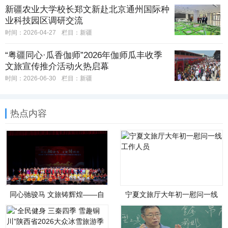
新疆农业大学校长郑文新赴北京通州国际种
业科技园区调研交流
时间：2026-04-27
栏目：
新疆
“粤疆同心·瓜香伽师”2026年伽师瓜丰收季
文旅宣传推介活动火热启幕
时间：2026-06-30
栏目：
新疆
热点内容
同心驰骏马 文旅铸辉煌——自
宁夏文旅厅大年初一慰问一线
治区文化和旅游厅举办铸牢中
工作人员
华民族共同体意识联谊会