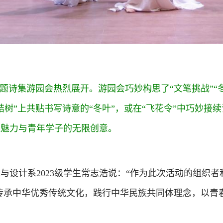
诗集游园会热烈展开。游园会巧妙构思了“文笔挑战”“冬诗
结树”上共贴书写诗意的“冬叶”，或在“飞花令”中巧妙接
恒魅力与青年学子的无限创意。
计系2023级学生常志浩说：“作为此次活动的组织者
传承中华优秀传统文化，践行中华民族共同体理念，以青