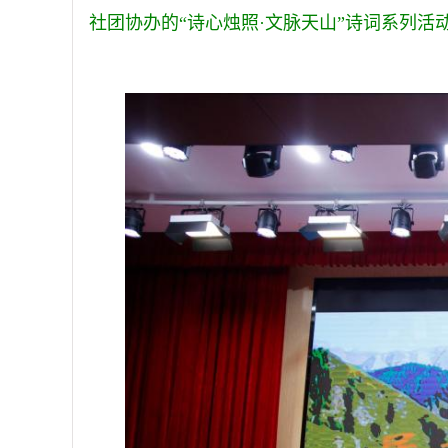
社团协办
的
“诗心烛照·文脉天山”诗词系列活