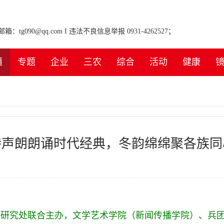
tg090@qq.com I 违法不良信息举报 0931-4262527；
疆
专题
企业
三农
综合
活动
健康
诗声朗朗诵时代经典，冬韵绵绵聚各族同
学研究
处联合主办，文学艺术学院（新闻传播学院）、兵