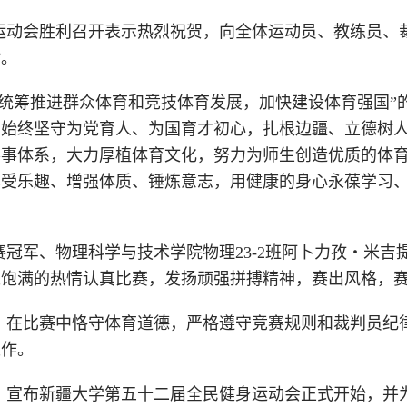
运动会胜利召开表示热烈祝贺，向全体运动员、教练员、
谢。
统筹推进群众体育和竞技体育发展，加快建设体育强国”
学始终坚守为党育人、为国育才初心，扎根边疆、立德树
赛事体系，大力厚植体育文化，努力为师生创造优质的体
受乐趣、增强体质、锤炼意志，用健康的身心永葆学习、
赛冠军、物理科学与技术学院物理23-2班阿卜力孜・米
以饱满的热情认真比赛，发扬顽强拼搏精神，赛出风格，
在比赛中恪守体育道德，严格遵守竞赛规则和裁判员纪
工作。
，宣布新疆大学第五十二届全民健身运动会正式开始，并