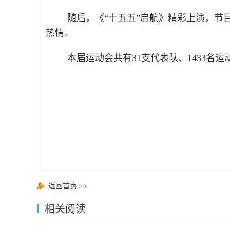
随后，《“十五五”启航》精彩上演，节
热情。
本届运动会共有31支代表队、1433名
返回首页
>>
相关阅读