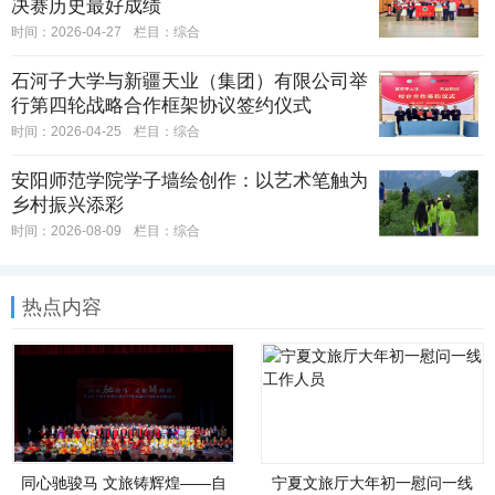
决赛历史最好成绩
时间：2026-04-27
栏目：
综合
石河子大学与新疆天业（集团）有限公司举
行第四轮战略合作框架协议签约仪式
时间：2026-04-25
栏目：
综合
安阳师范学院学子墙绘创作：以艺术笔触为
乡村振兴添彩
时间：2026-08-09
栏目：
综合
热点内容
同心驰骏马 文旅铸辉煌——自
宁夏文旅厅大年初一慰问一线