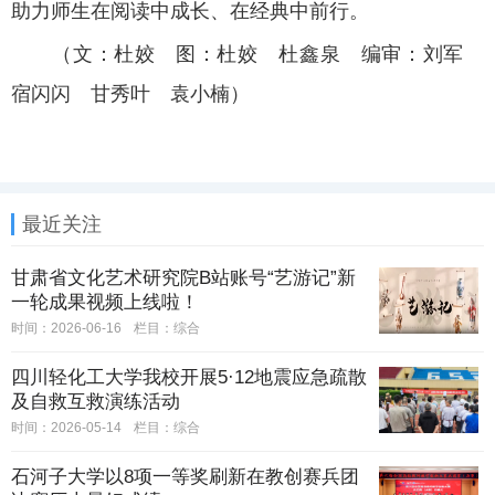
助力师生在阅读中成长、在经典中前行。
（文：杜姣 图：
杜姣
杜鑫泉 编审：刘军
宿闪闪 甘秀叶 袁小楠）
最近关注
甘肃省文化艺术研究院B站账号“艺游记”新
一轮成果视频上线啦！
时间：2026-06-16
栏目：
综合
四川轻化工大学我校开展5·12地震应急疏散
及自救互救演练活动
时间：2026-05-14
栏目：
综合
石河子大学以8项一等奖刷新在教创赛兵团