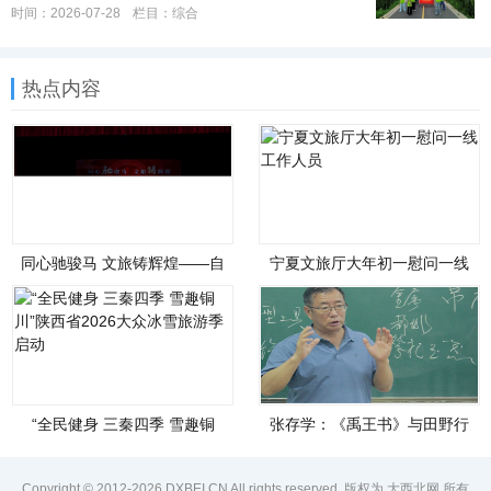
时间：2026-07-28
栏目：
综合
热点内容
同心驰骏马 文旅铸辉煌——自
宁夏文旅厅大年初一慰问一线
治区文化和旅游厅举办铸牢中
工作人员
华民族共同体意识联谊会
“全民健身 三秦四季 雪趣铜
张存学：《禹王书》与田野行
川”陕西省2026大众冰雪旅游季
走
启动
Copyright © 2012-2026 DXBEI.CN All rights reserved. 版权为 大西北网 所有