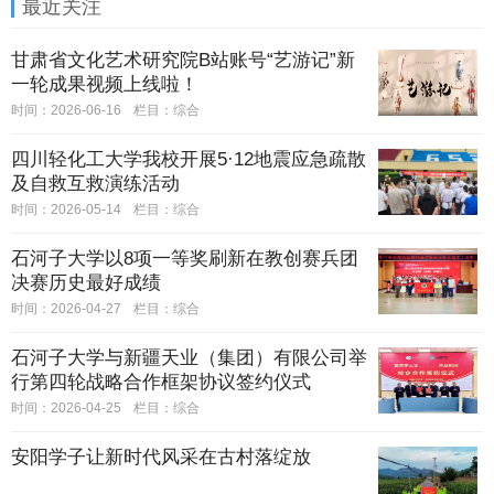
最近关注
甘肃省文化艺术研究院B站账号“艺游记”新
一轮成果视频上线啦！
时间：2026-06-16
栏目：
综合
四川轻化工大学我校开展5·12地震应急疏散
及自救互救演练活动
时间：2026-05-14
栏目：
综合
石河子大学以8项一等奖刷新在教创赛兵团
决赛历史最好成绩
时间：2026-04-27
栏目：
综合
石河子大学与新疆天业（集团）有限公司举
行第四轮战略合作框架协议签约仪式
时间：2026-04-25
栏目：
综合
安阳学子让新时代风采在古村落绽放