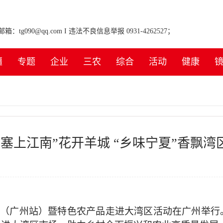
tg090@qq.com I 违法不良信息举报 0931-4262527；
疆
专题
企业
三农
综合
活动
健康
“塞上江南”花开羊城 “乡味宁夏”香飘湾
中国行（广州站）暨特色农产品走进大湾区活动在广州举