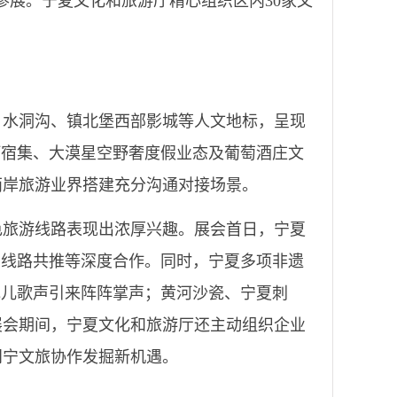
参展。宁夏文化和旅游厅精心组织区内30家文
陵、水洞沟、镇北堡西部影城等人文地标，呈现
河宿集、大漠星空野奢度假业态及葡萄酒庄文
两岸旅游业界搭建充分沟通对接场景。
色旅游线路表现出浓厚兴趣。展会首日，宁夏
、线路共推等深度合作。同时，宁夏多项非遗
花儿歌声引来阵阵掌声；黄河沙瓷、宁夏刺
展会期间，宁夏文化和旅游厅还主动组织企业
闽宁文旅协作发掘新机遇。