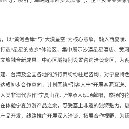
题展区等，吸引了海峡两岸诸多文旅部门、企业及专业买家
题，以“黄河金岸”与“大漠星空”为核心意象，融入西夏
打造“星星的故乡”体验区，集中展示沙漠星星酒店、黄
和文旅融合新成果。中心区域特别设置咨询洽谈专区，为
福建、台湾及全国各地的旅行商纷纷驻足咨询，对宁夏特
达成初步合作意向，计划围绕“引客入宁”开展客源互送
人类非遗代表作“宁夏山花儿”传承人现场献唱，悠扬的
众在体验宁夏旅游产品之余，感受塞上非遗的独特魅力。
、产品开发、线路推广开展深入洽谈，拓展合作视野，为