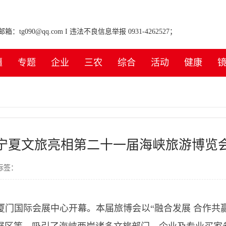
tg090@qq.com I 违法不良信息举报 0931-4262527；
疆
专题
企业
三农
综合
活动
健康
宁夏文旅亮相第二十一届海峡旅游博览
标签：
厦门国际会展中心开幕。本届旅博会以“融合发展 合作共