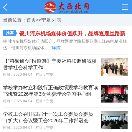
当前位置：
首页
>>
宁夏
列表
推荐
银川河东机场媒体价值跃升，品牌逐鹿丝路新
银川河东机场媒体价值跃升，品牌逐鹿丝路新枢纽塞上江南的精准触
枢纽
达：银川河东机场媒体···
[详情]
【“科聚研创”报道㉚】宁夏社科联调研我校
哲学社会科学工作
时间：2026-04-04
栏目：
宁夏
学校举办树立和践行正确政绩观学习教育读
书班暨2026年第3次党委理论学习中心组
（扩大）学习会
时间：2026-04-04
栏目：
宁夏
学校工会召开四届十一次工会委员会委员
（扩大）会议暨工会2026年工作部署会
时间：2026-04-04
栏目：
宁夏