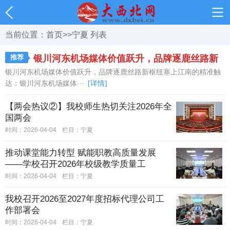
当前位置：
首页
>>
宁夏
列表
推荐
银川河东机场媒体价值跃升，品牌逐鹿丝路新
银川河东机场媒体价值跃升，品牌逐鹿丝路新枢纽塞上江南的精准触
枢纽
达：银川河东机场媒体···
[详情]
【两会热议②】我校师生热切关注2026年全
国两会
时间：2026-04-04
栏目：
宁夏
推动课堂能力转型 赋能职教高质量发展
——学校召开2026年校级教学质量工
程“EPIP”专项立项评审会
时间：2026-04-04
栏目：
宁夏
我校召开2026至2027年度招标代理公司工
作部署会
时间：2026-04-04
栏目：
宁夏