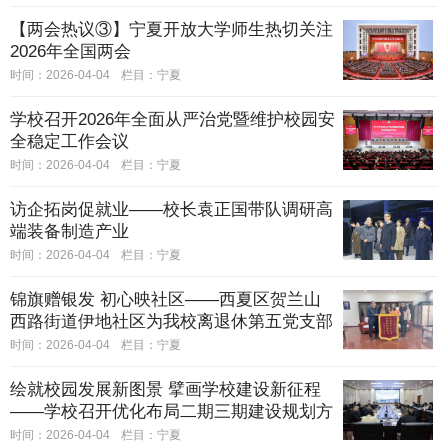
【两会热议③】宁夏开放大学师生热切关注
2026年全国两会
时间：2026-04-04
栏目：
宁夏
学校召开2026年全面从严治党暨维护校园安
全稳定工作会议
时间：2026-04-04
栏目：
宁夏
访企拓岗促就业——校长袁正国带队调研高
端装备制造产业
时间：2026-04-04
栏目：
宁夏
锦旗赠银发 初心映社区——西夏区贺兰山
西路街道伊地社区为我校离退休第五党支部
赠送锦旗
时间：2026-04-04
栏目：
宁夏
绘就校园发展新图景 擘画学校建设新征程
——学校召开优化布局二期三期建设规划方
案汇报会
时间：2026-04-04
栏目：
宁夏