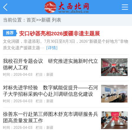
当前位置：
首页
>>
新疆
列表
推荐
安口砂器亮相2026援疆非遗主题展
文化润疆，非遗添彩。7月30日至8月3日，2026“新疆是个好地方”非物
质文化遗产援疆主题···
[详情]
我校召开专题会议 研究推进实施新时代立
德树人工程
时间：2026-04-03
栏目：
新疆
对标先进学经验 数字赋能促提升——石河
子大学招标采购中心赴川调研信息化建设
时间：2026-04-03
栏目：
新疆
徐善东一行赴第三师图木舒克市调研服务兵
团高质量发展工作
时间：2026-04-03
栏目：
新疆